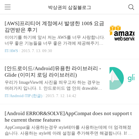
박상권의 삽질블로그
전체 글 (74)
[AWS]프리티어 계정에서 발생한 100$ 요금
감면받은 후기
이야기를 하기에 앞서 저는 AWS를 너무 사랑합니다.
너무 좋은 기능들을 너무 좋은 가격에 제공해주기도
하지만, 좋은 포럼 및 세션제공 그리고 대인배적인
IT/AWS
2015. 7. 13. 09:30
마인드를 너무 사랑합니다. 지금 근무중인 회사 개발
팀원들도 AWS를 사랑합니다. I LOVE AWS!!! 실제
운영하는 서비스에서 AWS를 사용중입니다. (개발환
[안드로이드/Android]유용한 라이브러리 -
경 서버, 운영환경 서버 모두 AWS로 구성해서 사용
Glide (이미지 로딩 라이브러리)
중) 위의 서비스에서는 정상적으로 요금이 발생하고
우리가 ImageView에 사진을 띄우고자 하는 경우는
요금을 지불하고 있습니다. (충분한 크레딧을 가지고
여러가지 입니다. 1. 안드로이드 앱 안의 drawable폴
있어서 아직은 크레딧으로만 결제하고있고 실제 결
더의 리소스를 보여주는 경우 2 .안드로이드 디바이
IT/Android-TIP (한글)
2015. 7. 12. 14:42
제를 한적은 아직 없습니다) 그 외에 개인적으로 개
스 안에 저장되어있는 사진을 보여주는 경우(갤러리
발중인 앱을 포함해서 테스트용도로 많은 AWS계정
혹은 기타 내부 사진) 3. 이미지 URL을 로드해서 보
을 이용하는데 이는 모두 요금을 내지않고 프리티어
여주고자 하는 경우 1,2번의 경우는 안드로이드 기기
[Android ERROR&SOLVE]AppCompat does not support t
유저로서 사용중입니다. 그런데 프리티어 이상의 기
내부의 리소스를 불러오는 작업이므로 예외사항도
he current theme features
능..
적고 실제 구현도 복잡하지 않습니다. 그러나 3번처
AppCompat을 사용하는경우 style테마를 사용하는데에 더 엄격해졌
럼 이미지의 URL인 경우 http클라이언트를 이용해서
습니다. 사용하는 style에 아래 설정을 추가해주면 해결됩니다. If yo
ImageView에 보여주어야 하는경우는 고려해야할 사