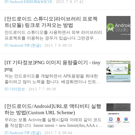
u use AppCompat style theme, you have to add this line. in your app The
IT/Android-ERROR&SOLVE
2015. 7. 9. 17:42
항이 많습니다. 로딩 실패처리, 재시도처리, Out of M
me false true 예시 에러 로그 07-09 17:34:58.110 9914-9914/? E/Androi
emory, 캐시,병렬처리, 디코딩, 이미지재활용 등등 요
dRuntime﹕ FATAL EXCEPTION: main java.lang.RuntimeException: U
약하면, 이미지 로딩을 구현할 때는 HTTP 통신을 안
nable to start activity ComponentInfo{kr.co.selphone.persistentsearch/kr.c
[안드로이드 스튜디오]라이브러리 프로젝
정되게 구현하..
o.selphone.persistentsearch.RevealActivity}: jav..
트(모듈) 링크로 가져오는 방법
안드로이드 스튜디오를 사용하면서 외부 라이브러리
프로젝트를 이용하는 경우가 있습니다.그런경우 간
단한 방법은 [File]-[New]-[Import Module] 을 이용해
IT/Android-TIP (한글)
2015. 7. 9. 09:33
서 모듈을 가져오면 됩니다. 이렇게 되면 해당 모듈
(프로젝트)이 나의 프로젝트 폴더 안으로 들어오게
됩니다.'Selphone_API' 라는 라이브러리 프로젝트를
[IT 기타정보]PNG 이미지 용량줄이기 - tiny
'가', '나', '다' 라는 프로젝트에서 참조해서 사용하는
png
경우 위의 방법대로 수행하면 각각 '가', '나', '다' 의
저는 안드로이드를 개발하면서 APK용량을 최대한
폴더 아래에 Selphone_API라는 폴더가 생성되고 프
줄이려고 많이 노력을 합니다. 배경화면이나 인트로
로젝트로 관리될 것입니다. 이것은 우리가 원하는 상
화면같은 이미지들은 100kb가 넘어가는 경우가 종종
IT/기타정보
2015. 7. 7. 09:30
황이 아닙니다.기존 이클립스에서 사용하던 방식처
있는데 그럴때마다 아래 사이트를 이용해줍니다. htt
럼 Selphone_API 프로젝트를 여러 프로젝트들이 복
p://tinypng.com 사이트 주소도 상당히 직관적이라서
사가 아닌 참조하는 형태로 가져오고 싶습니다.이러
마음에 듭니다. tiny한 png파일이라니.. tinypng 사용
[안드로이드/Android]URL로 액티비티 실행
한..
방법 사용방법이라고 하기가 민망할정도로 상당히
하는 방법(Custom URL Scheme)
직관적이고 간단합니다. 네모 박스에 줄이고자 하는
우리는 보통 Activity를 실행시킬때 아래와 같이 코드
png파일을 넣으면 자동으로 용량을 줄여줍니다. 예
를 작성합니다. Intent intent = new Intent(this,AAA.cla
시로 넣은 이미지 파일이 428.3KB에서 96.5KB로 무
ss); startActivity(intent); 만약 URL을 실행하고싶은 경
IT/Android-TIP (한글)
2015. 7. 6. 09:44
려 77%나 용량이 줄어드는것을 확인했습니다. 사이