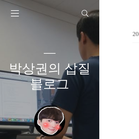
20
박상권의 삽질
블로그